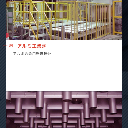
04
アルミ工業炉
-アルミ合金用熱処理炉