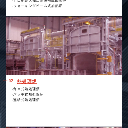
-全自動装入抽出装置搭載回転炉
-ウォーキングビーム式加熱炉
02
熱処理炉
-台車式熱処理炉
-バッチ式熱処理炉
-連続式熱処理炉