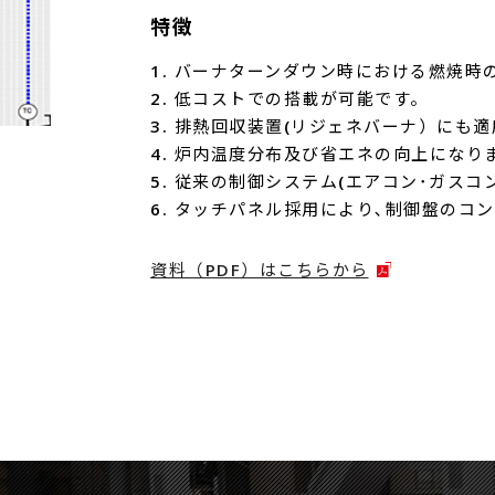
特徴
1. バーナターンダウン時における燃焼
2. 低コストでの搭載が可能です。
3. 排熱回収装置(リジェネバーナ）にも
4. 炉内温度分布及び省エネの向上になり
5. 従来の制御システム(エアコン･ガス
6. タッチパネル採用により､制御盤のコ
資料（PDF）はこちらから