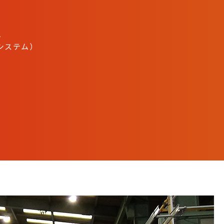
ム
システム）