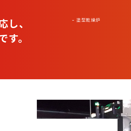
応し、
– 塗型乾燥炉
です。