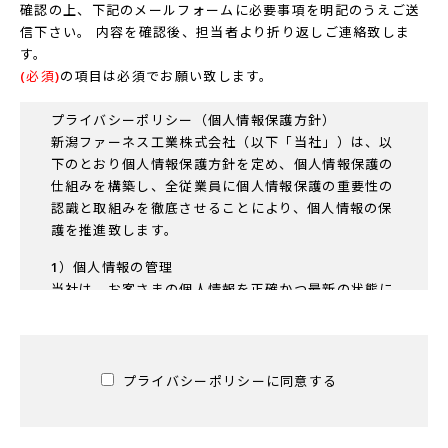
確認の上、下記のメールフォームに必要事項を明記のうえご送
信下さい。 内容を確認後、担当者より折り返しご連絡致しま
す。
(必須)
の項目は必須でお願い致します。
プライバシーポリシー（個人情報保護方針）
新潟ファーネス工業株式会社（以下「当社」）は、以
下のとおり個人情報保護方針を定め、個人情報保護の
仕組みを構築し、全従業員に個人情報保護の重要性の
認識と取組みを徹底させることにより、個人情報の保
護を推進致します。
1）個人情報の管理
当社は、お客さまの個人情報を正確かつ最新の状態に
保ち、個人情報への不正アクセス・紛失・破損・改ざ
ん・漏洩などを防止するため、セキュリティシステム
の維持・管理体制の整備・社員教育の徹底等の必要な
措置を講じ、安全対策を実施し個人情報の厳重な管理
プライバシーポリシーに同意する
を行ないます。
2）個人情報の利用目的