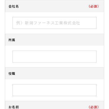
お客さまからお預かりした個人情報は、当社からのご
会社名
（必須）
連絡や業務のご案内やご質問に対する回答として、電
子メールや資料のご送付に利用いたします。
3）個人情報の第三者への開示・提供の禁止
当社は、お客さまよりお預かりした個人情報を適切に
管理し、次のいずれかに該当する場合を除き、個人情
報を第三者に開示いたしません。
所属
・お客さまの同意がある場合
・お客さまが希望されるサービスを行なうために当社
が業務を委託する業者に対して開示する場合
・法令に基づき開示することが必要である場合
4）個人情報の安全対策
役職
当社は、個人情報の正確性及び安全性確保のために、
セキュリティに万全の対策を講じています。
5）ご本人の照会
お客さまがご本人の個人情報の照会・修正・削除など
をご希望される場合には、ご本人であることを確認の
上、対応させていただきます。
お名前
（必須）