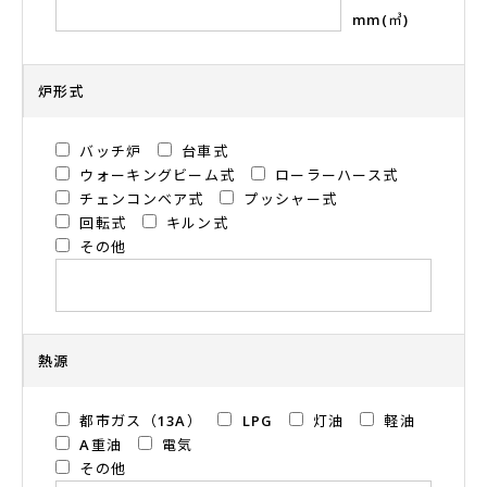
mm(㎥)
炉形式
バッチ炉
台車式
ウォーキングビーム式
ローラーハース式
チェンコンベア式
プッシャー式
回転式
キルン式
その他
熱源
都市ガス（13A）
LPG
灯油
軽油
A重油
電気
その他