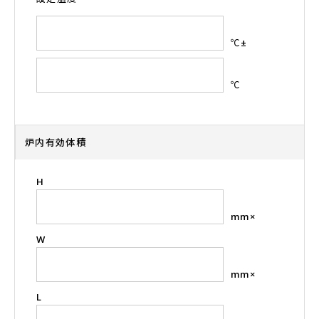
℃±
℃
炉内有効体積
H
mm×
W
mm×
L