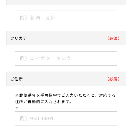
6）法令、規範の遵守と見直し
当社は、保有する個人情報に関して適用される日本の
法令、その他規範を遵守するとともに、本ポリシーの
内容を適宜見直し、その改善に努めます。
7）お問い合せ
フリガナ
（必須）
当社の個人情報の取扱に関するお問い合せは下記まで
ご連絡ください。
新潟ファーネス工業株式会社
〒950-0801 新潟県新潟市東区津島屋7丁目43番地1
TEL: 025-270-6376 FAX: 025-270-6779
ご住所
（必須）
※郵便番号を半角数字でご入力いただくと、対応する
住所が自動的に入力されます。
〒