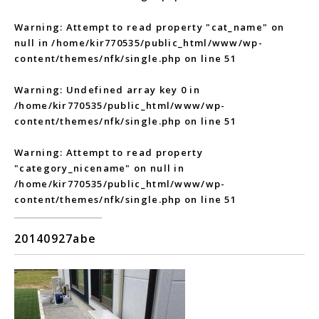
Warning
: Attempt to read property "cat_name" on
null in
/home/kir770535/public_html/www/wp-
content/themes/nfk/single.php
on line
51
Warning
: Undefined array key 0 in
/home/kir770535/public_html/www/wp-
content/themes/nfk/single.php
on line
51
Warning
: Attempt to read property
"category_nicename" on null in
/home/kir770535/public_html/www/wp-
content/themes/nfk/single.php
on line
51
20140927abe