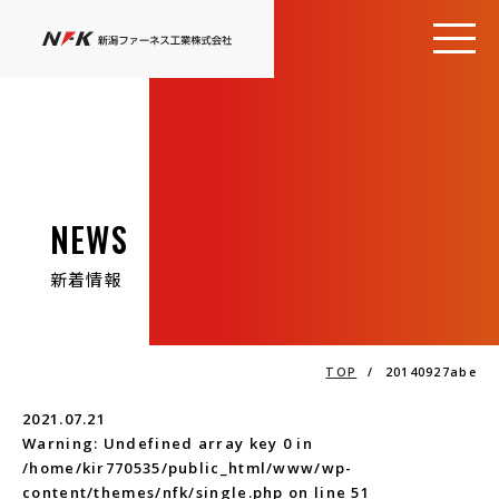
NEWS
新着情報
TOP
/
20140927abe
2021.07.21
Warning
: Undefined array key 0 in
/home/kir770535/public_html/www/wp-
content/themes/nfk/single.php
on line
51