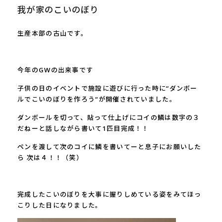
我が家のこいのぼり
生産本部の古山です。
今年の
GW
の出来事です
子供の日のイベントで施設に遊びに行った時に“ダンボー
ルでこいのぼりを作ろう“が開催されていました。
ダンボールを切って、貼って仕上げにコイの鱗は数字の３
だねーと話しながら書いて
1
匹目完成！！
ペンを渡して次のコイに鱗を書いてーと息子にお願いした
ら 次は４！！（笑）
完成したこいのぼりを大事に握りしめている姿をみてほっ
こりした日になりました。