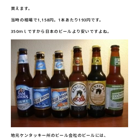
買えます。
当時の相場で
1,158
円。
1
本あたり
193
円です。
350
ｍｌですから日本のビールより安いですよね。
地元ケンタッキー州のビール会社のビールには、