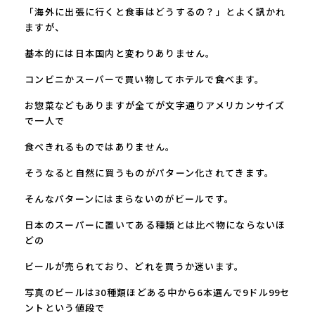
「海外に出張に行くと食事はどうするの？」とよく訊かれ
ますが、
基本的には日本国内と変わりありません。
コンビニかスーパーで買い物してホテルで食べます。
お惣菜などもありますが全てが文字通りアメリカンサイズ
で一人で
食べきれるものではありません。
そうなると自然に買うものがパターン化されてきます。
そんなパターンにはまらないのがビールです。
日本のスーパーに置いてある種類とは比べ物にならないほ
どの
ビールが売られており、どれを買うか迷います。
写真のビールは
30
種類ほどある中から
6
本選んで
9
ドル
99
セ
ントという値段で