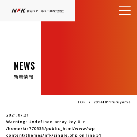
NEWS
新着情報
TOP
/
20141011furuyama
2021.07.21
Warning
: Undefined array key 0 in
/home/kir770535/public_html/www/wp-
content/themes/nfk/single.php
on line
51