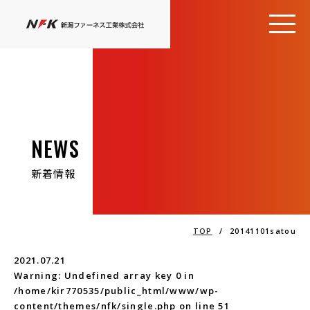
NEWS
新着情報
TOP
/
20141101satou
2021.07.21
Warning
: Undefined array key 0 in
/home/kir770535/public_html/www/wp-
content/themes/nfk/single.php
on line
51