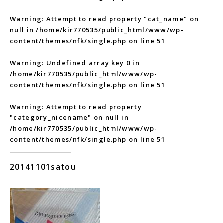
Warning
: Attempt to read property "cat_name" on
null in
/home/kir770535/public_html/www/wp-
content/themes/nfk/single.php
on line
51
Warning
: Undefined array key 0 in
/home/kir770535/public_html/www/wp-
content/themes/nfk/single.php
on line
51
Warning
: Attempt to read property
"category_nicename" on null in
/home/kir770535/public_html/www/wp-
content/themes/nfk/single.php
on line
51
20141101satou