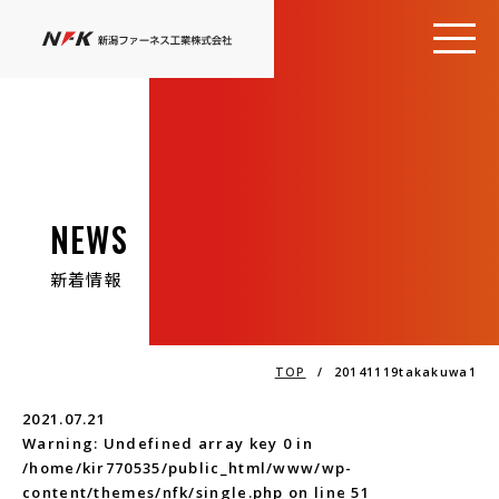
NEWS
新着情報
TOP
/
20141119takakuwa1
2021.07.21
Warning
: Undefined array key 0 in
/home/kir770535/public_html/www/wp-
content/themes/nfk/single.php
on line
51