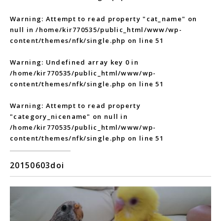
Warning
: Attempt to read property "cat_name" on
null in
/home/kir770535/public_html/www/wp-
content/themes/nfk/single.php
on line
51
Warning
: Undefined array key 0 in
/home/kir770535/public_html/www/wp-
content/themes/nfk/single.php
on line
51
Warning
: Attempt to read property
"category_nicename" on null in
/home/kir770535/public_html/www/wp-
content/themes/nfk/single.php
on line
51
20150603doi