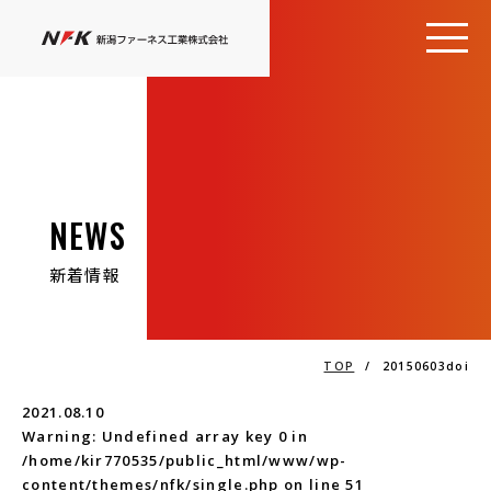
NEWS
新着情報
TOP
/
20150603doi
2021.08.10
Warning
: Undefined array key 0 in
/home/kir770535/public_html/www/wp-
content/themes/nfk/single.php
on line
51