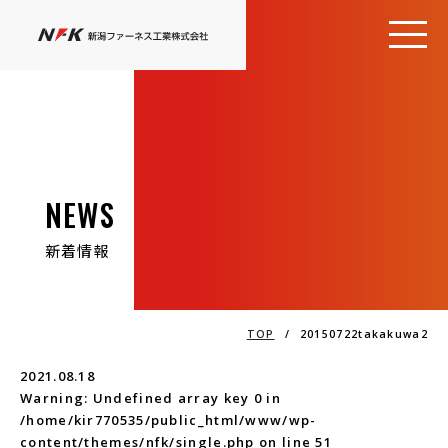
NEWS
新着情報
TOP
/
20150722takakuwa2
2021.08.18
Warning
: Undefined array key 0 in
/home/kir770535/public_html/www/wp-
content/themes/nfk/single.php
on line
51