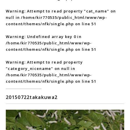
Warning
: Attempt to read property "cat_name" on
null in
/home/kir770535/public_html/www/wp-
content/themes/nfk/single.php
on line
51
Warning
: Undefined array key 0 in
/home/kir770535/public_html/www/wp-
content/themes/nfk/single.php
on line
51
Warning
: Attempt to read property
"category_nicename" on null in
/home/kir770535/public_html/www/wp-
content/themes/nfk/single.php
on line
51
20150722takakuwa2