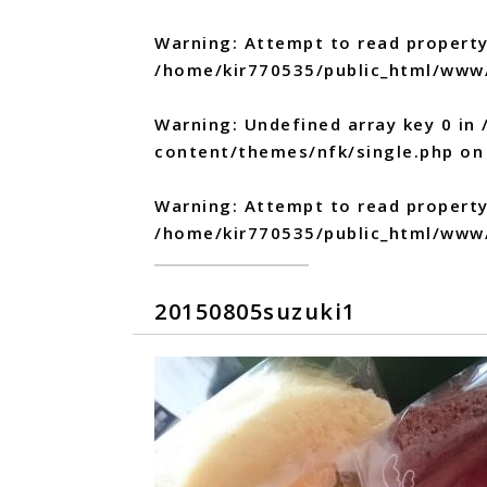
Warning
: Attempt to read property
/home/kir770535/public_html/www
Warning
: Undefined array key 0 in
content/themes/nfk/single.php
on 
Warning
: Attempt to read propert
/home/kir770535/public_html/www
20150805suzuki1