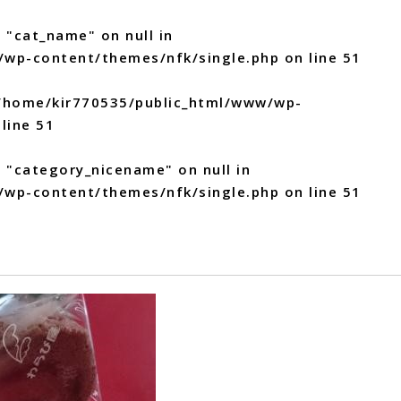
 "cat_name" on null in
/wp-content/themes/nfk/single.php
on line
51
/home/kir770535/public_html/www/wp-
line
51
y "category_nicename" on null in
/wp-content/themes/nfk/single.php
on line
51