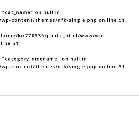
 "cat_name" on null in
/wp-content/themes/nfk/single.php
on line
51
/home/kir770535/public_html/www/wp-
line
51
y "category_nicename" on null in
/wp-content/themes/nfk/single.php
on line
51