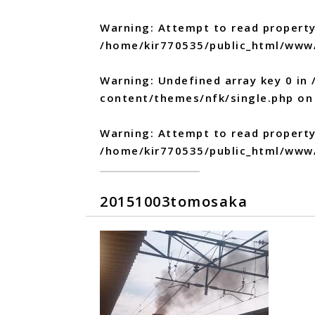
Warning
: Attempt to read property
/home/kir770535/public_html/www
Warning
: Undefined array key 0 in
content/themes/nfk/single.php
on 
Warning
: Attempt to read propert
/home/kir770535/public_html/www
20151003tomosaka