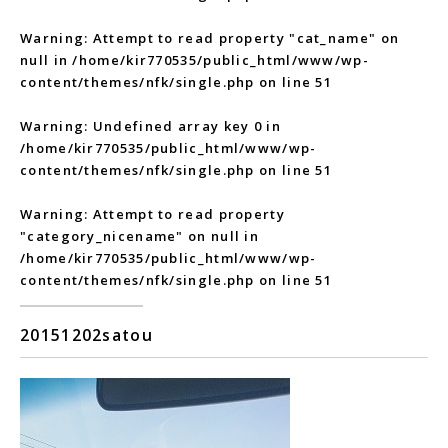
Warning
: Attempt to read property "cat_name" on
null in
/home/kir770535/public_html/www/wp-
content/themes/nfk/single.php
on line
51
Warning
: Undefined array key 0 in
/home/kir770535/public_html/www/wp-
content/themes/nfk/single.php
on line
51
Warning
: Attempt to read property
"category_nicename" on null in
/home/kir770535/public_html/www/wp-
content/themes/nfk/single.php
on line
51
20151202satou