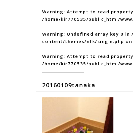
Warning
: Attempt to read property
/home/kir770535/public_html/www
Warning
: Undefined array key 0 in
content/themes/nfk/single.php
on 
Warning
: Attempt to read propert
/home/kir770535/public_html/www
20160109tanaka