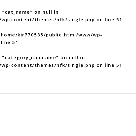
 "cat_name" on null in
/wp-content/themes/nfk/single.php
on line
51
/home/kir770535/public_html/www/wp-
line
51
y "category_nicename" on null in
/wp-content/themes/nfk/single.php
on line
51