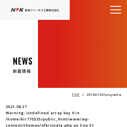
NEWS
新着情報
TOP
/
20160123furuyama
2021.08.27
Warning
: Undefined array key 0 in
/home/kir770535/public_html/www/wp-
content/themes/nfk/single.php
on line
51