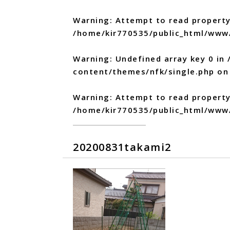
Warning
: Attempt to read property
/home/kir770535/public_html/www
Warning
: Undefined array key 0 in
content/themes/nfk/single.php
on 
Warning
: Attempt to read propert
/home/kir770535/public_html/www
20200831takami2