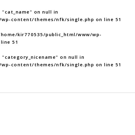
 "cat_name" on null in
/wp-content/themes/nfk/single.php
on line
51
/home/kir770535/public_html/www/wp-
line
51
y "category_nicename" on null in
/wp-content/themes/nfk/single.php
on line
51