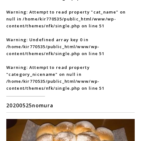
Warning
: Attempt to read property "cat_name" on
null in
/home/kir770535/public_html/www/wp-
content/themes/nfk/single.php
on line
51
Warning
: Undefined array key 0 in
/home/kir770535/public_html/www/wp-
content/themes/nfk/single.php
on line
51
Warning
: Attempt to read property
"category_nicename" on null in
/home/kir770535/public_html/www/wp-
content/themes/nfk/single.php
on line
51
20200525nomura