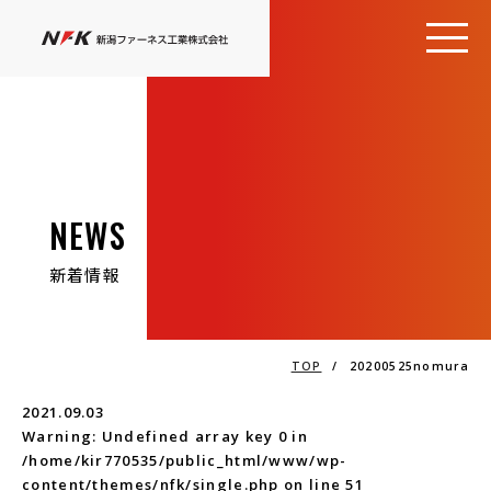
NEWS
新着情報
TOP
/
20200525nomura
2021.09.03
Warning
: Undefined array key 0 in
/home/kir770535/public_html/www/wp-
content/themes/nfk/single.php
on line
51