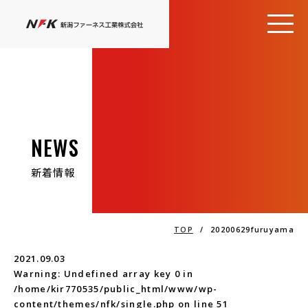
NEWS
新着情報
TOP
/
20200629furuyama
2021.09.03
Warning
: Undefined array key 0 in
/home/kir770535/public_html/www/wp-
content/themes/nfk/single.php
on line
51