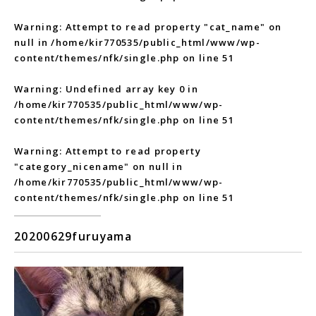
Warning
: Attempt to read property "cat_name" on
null in
/home/kir770535/public_html/www/wp-
content/themes/nfk/single.php
on line
51
Warning
: Undefined array key 0 in
/home/kir770535/public_html/www/wp-
content/themes/nfk/single.php
on line
51
Warning
: Attempt to read property
"category_nicename" on null in
/home/kir770535/public_html/www/wp-
content/themes/nfk/single.php
on line
51
20200629furuyama