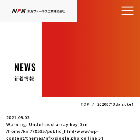
NEWS
新着情報
TOP
/
20200713daisuke1
2021.09.03
Warning
: Undefined array key 0 in
/home/kir770535/public_html/www/wp-
content/themes/nfk/single.php
on line
51