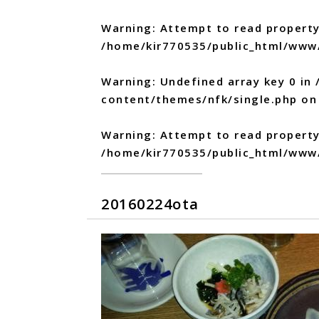
Warning
: Attempt to read property
/home/kir770535/public_html/www
Warning
: Undefined array key 0 in
content/themes/nfk/single.php
on 
Warning
: Attempt to read propert
/home/kir770535/public_html/www
20160224ota