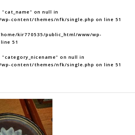
 "cat_name" on null in
/wp-content/themes/nfk/single.php
on line
51
/home/kir770535/public_html/www/wp-
line
51
y "category_nicename" on null in
/wp-content/themes/nfk/single.php
on line
51