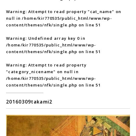
Warning
: Attempt to read property "cat_name" on
null in
/home/kir770535/public_html/www/wp-
content/themes/nfk/single.php
on line
51
Warning
: Undefined array key 0 in
/home/kir770535/public_html/www/wp-
content/themes/nfk/single.php
on line
51
Warning
: Attempt to read property
"category_nicename" on null in
/home/kir770535/public_html/www/wp-
content/themes/nfk/single.php
on line
51
20160309takami2