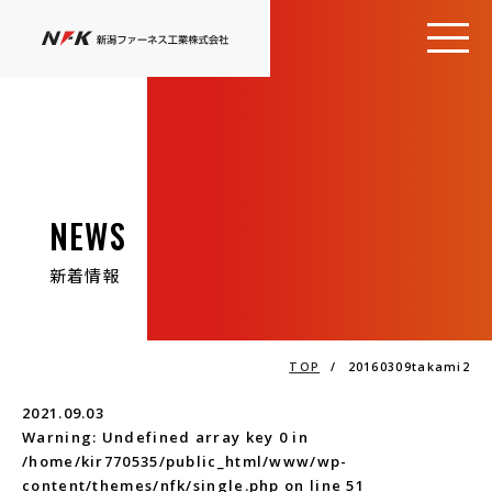
NEWS
新着情報
TOP
/
20160309takami2
2021.09.03
Warning
: Undefined array key 0 in
/home/kir770535/public_html/www/wp-
content/themes/nfk/single.php
on line
51