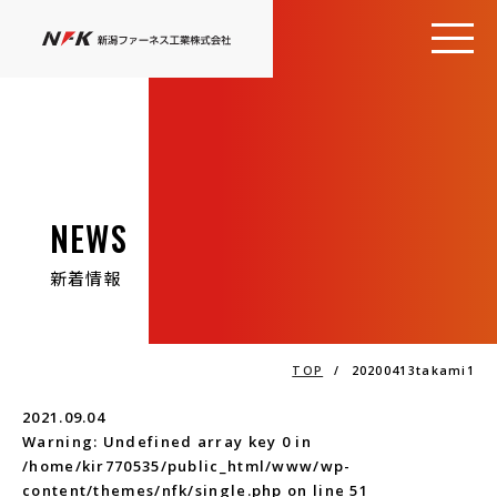
NEWS
新着情報
TOP
/
20200413takami1
2021.09.04
Warning
: Undefined array key 0 in
/home/kir770535/public_html/www/wp-
content/themes/nfk/single.php
on line
51