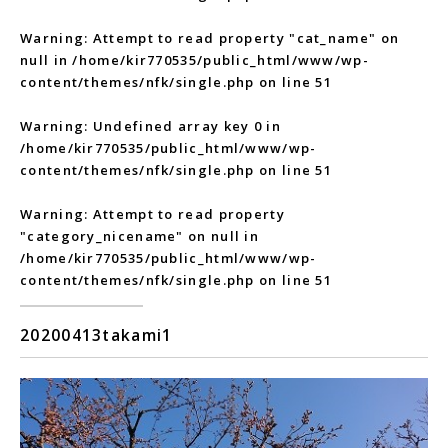
Warning
: Attempt to read property "cat_name" on
null in
/home/kir770535/public_html/www/wp-
content/themes/nfk/single.php
on line
51
Warning
: Undefined array key 0 in
/home/kir770535/public_html/www/wp-
content/themes/nfk/single.php
on line
51
Warning
: Attempt to read property
"category_nicename" on null in
/home/kir770535/public_html/www/wp-
content/themes/nfk/single.php
on line
51
20200413takami1