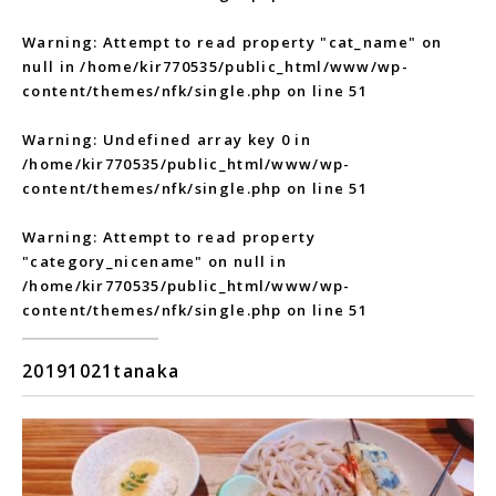
Warning
: Attempt to read property "cat_name" on
null in
/home/kir770535/public_html/www/wp-
content/themes/nfk/single.php
on line
51
Warning
: Undefined array key 0 in
/home/kir770535/public_html/www/wp-
content/themes/nfk/single.php
on line
51
Warning
: Attempt to read property
"category_nicename" on null in
/home/kir770535/public_html/www/wp-
content/themes/nfk/single.php
on line
51
20191021tanaka