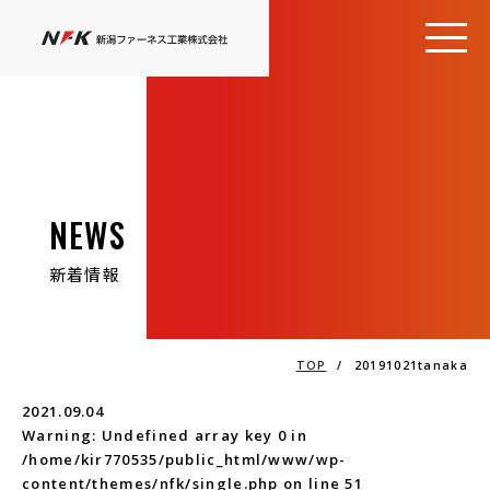
NEWS
新着情報
TOP
/
20191021tanaka
2021.09.04
Warning
: Undefined array key 0 in
/home/kir770535/public_html/www/wp-
content/themes/nfk/single.php
on line
51