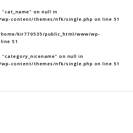
 "cat_name" on null in
/wp-content/themes/nfk/single.php
on line
51
/home/kir770535/public_html/www/wp-
line
51
y "category_nicename" on null in
/wp-content/themes/nfk/single.php
on line
51