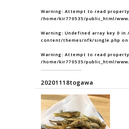
Warning
: Attempt to read property
/home/kir770535/public_html/www
Warning
: Undefined array key 0 in
content/themes/nfk/single.php
on 
Warning
: Attempt to read propert
/home/kir770535/public_html/www
20201118togawa