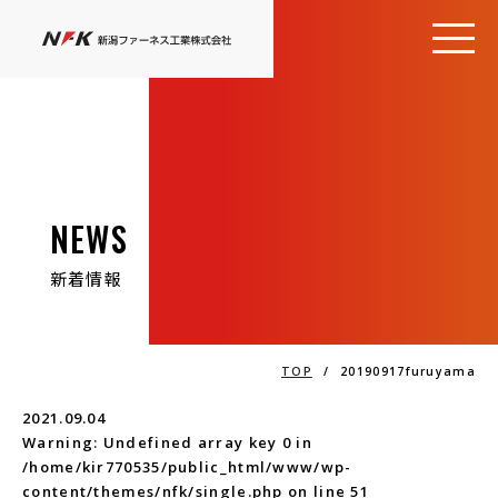
NEWS
新着情報
TOP
/
20190917furuyama
2021.09.04
Warning
: Undefined array key 0 in
/home/kir770535/public_html/www/wp-
content/themes/nfk/single.php
on line
51