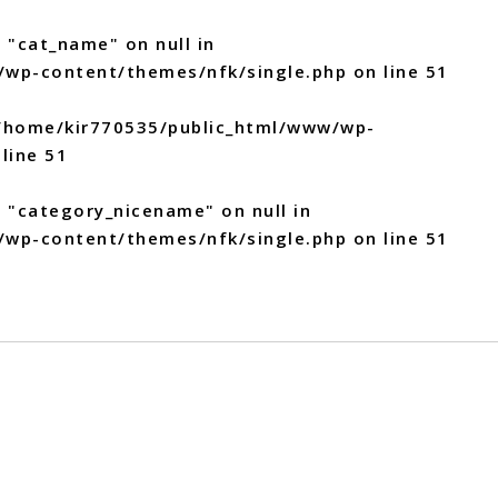
 "cat_name" on null in
/wp-content/themes/nfk/single.php
on line
51
/home/kir770535/public_html/www/wp-
line
51
y "category_nicename" on null in
/wp-content/themes/nfk/single.php
on line
51