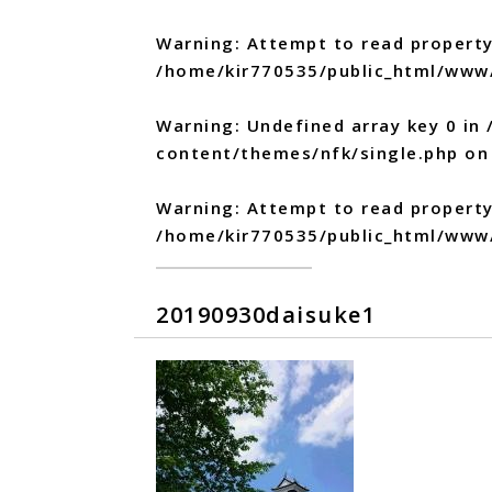
Warning
: Attempt to read property
/home/kir770535/public_html/www
Warning
: Undefined array key 0 in
content/themes/nfk/single.php
on 
Warning
: Attempt to read propert
/home/kir770535/public_html/www
20190930daisuke1