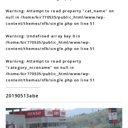
Warning
: Attempt to read property "cat_name" on
null in
/home/kir770535/public_html/www/wp-
content/themes/nfk/single.php
on line
51
Warning
: Undefined array key 0 in
/home/kir770535/public_html/www/wp-
content/themes/nfk/single.php
on line
51
Warning
: Attempt to read property
"category_nicename" on null in
/home/kir770535/public_html/www/wp-
content/themes/nfk/single.php
on line
51
20190513abe