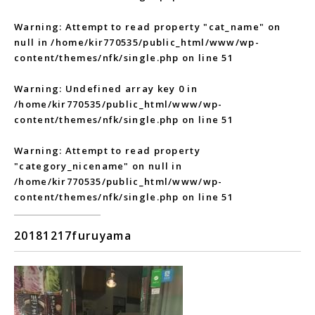
Warning
: Attempt to read property "cat_name" on
null in
/home/kir770535/public_html/www/wp-
content/themes/nfk/single.php
on line
51
Warning
: Undefined array key 0 in
/home/kir770535/public_html/www/wp-
content/themes/nfk/single.php
on line
51
Warning
: Attempt to read property
"category_nicename" on null in
/home/kir770535/public_html/www/wp-
content/themes/nfk/single.php
on line
51
20181217furuyama