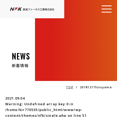
NEWS
新着情報
TOP
/
20181217furuyama
2021.09.04
Warning
: Undefined array key 0 in
/home/kir770535/public_html/www/wp-
content/themes/nfk/single.php
on line
51