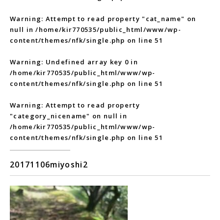
Warning
: Attempt to read property "cat_name" on
null in
/home/kir770535/public_html/www/wp-
content/themes/nfk/single.php
on line
51
Warning
: Undefined array key 0 in
/home/kir770535/public_html/www/wp-
content/themes/nfk/single.php
on line
51
Warning
: Attempt to read property
"category_nicename" on null in
/home/kir770535/public_html/www/wp-
content/themes/nfk/single.php
on line
51
20171106miyoshi2