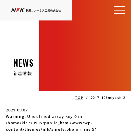
NEWS
新着情報
TOP
/
20171106miyoshi2
2021.09.07
Warning
: Undefined array key 0 in
/home/kir770535/public_html/www/wp-
content/themes/nfk/single.php
on line
51