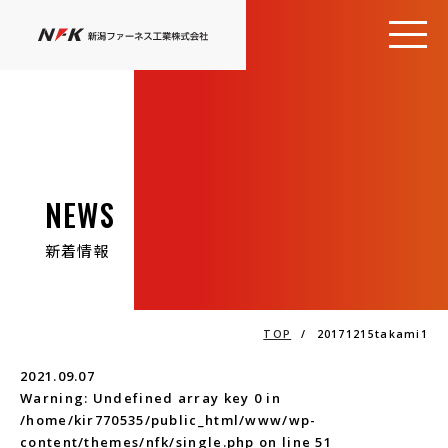
NEWS
新着情報
TOP
/
20171215takami1
2021.09.07
Warning
: Undefined array key 0 in
/home/kir770535/public_html/www/wp-
content/themes/nfk/single.php
on line
51