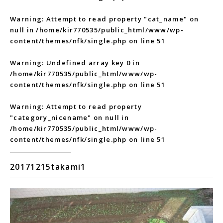
Warning
: Attempt to read property "cat_name" on
null in
/home/kir770535/public_html/www/wp-
content/themes/nfk/single.php
on line
51
Warning
: Undefined array key 0 in
/home/kir770535/public_html/www/wp-
content/themes/nfk/single.php
on line
51
Warning
: Attempt to read property
"category_nicename" on null in
/home/kir770535/public_html/www/wp-
content/themes/nfk/single.php
on line
51
20171215takami1