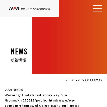
NEWS
新着情報
TOP
/
20170821asama2
2021.09.08
Warning
: Undefined array key 0 in
/home/kir770535/public_html/www/wp-
content/themes/nfk/single.php
on line
51