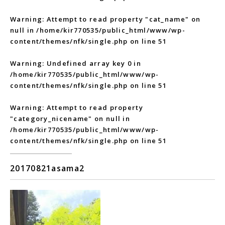
Warning
: Attempt to read property "cat_name" on
null in
/home/kir770535/public_html/www/wp-
content/themes/nfk/single.php
on line
51
Warning
: Undefined array key 0 in
/home/kir770535/public_html/www/wp-
content/themes/nfk/single.php
on line
51
Warning
: Attempt to read property
"category_nicename" on null in
/home/kir770535/public_html/www/wp-
content/themes/nfk/single.php
on line
51
20170821asama2