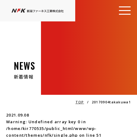
NEWS
新着情報
TOP
/
20170904takakuwa1
2021.09.08
Warning
: Undefined array key 0 in
/home/kir770535/public_html/www/wp-
content/themes/nfk/single.php
on line
51