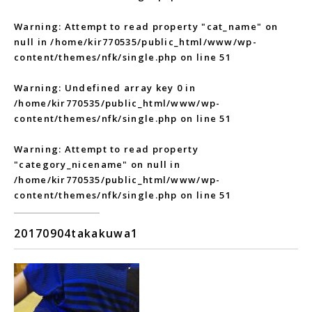
Warning
: Attempt to read property "cat_name" on
null in
/home/kir770535/public_html/www/wp-
content/themes/nfk/single.php
on line
51
Warning
: Undefined array key 0 in
/home/kir770535/public_html/www/wp-
content/themes/nfk/single.php
on line
51
Warning
: Attempt to read property
"category_nicename" on null in
/home/kir770535/public_html/www/wp-
content/themes/nfk/single.php
on line
51
20170904takakuwa1