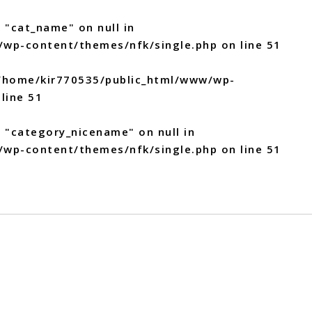
 "cat_name" on null in
/wp-content/themes/nfk/single.php
on line
51
/home/kir770535/public_html/www/wp-
line
51
y "category_nicename" on null in
/wp-content/themes/nfk/single.php
on line
51