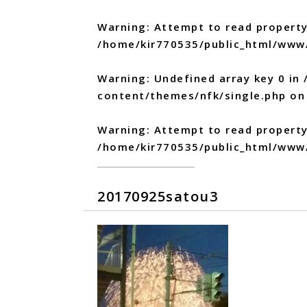
Warning
: Attempt to read property
/home/kir770535/public_html/www
Warning
: Undefined array key 0 in
content/themes/nfk/single.php
on 
Warning
: Attempt to read propert
/home/kir770535/public_html/www
20170925satou3