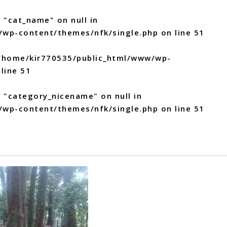
 "cat_name" on null in
/wp-content/themes/nfk/single.php
on line
51
/home/kir770535/public_html/www/wp-
line
51
y "category_nicename" on null in
/wp-content/themes/nfk/single.php
on line
51