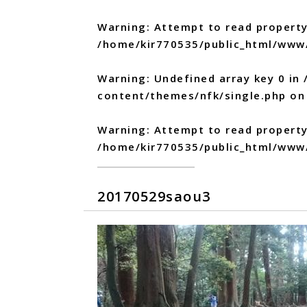
Warning
: Attempt to read property
/home/kir770535/public_html/www
Warning
: Undefined array key 0 in
content/themes/nfk/single.php
on 
Warning
: Attempt to read propert
/home/kir770535/public_html/www
20170529saou3