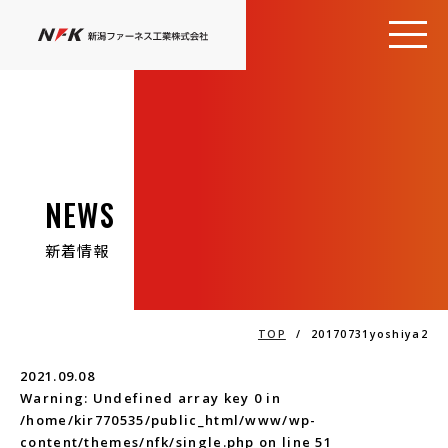
NEWS
新着情報
TOP
/
20170731yoshiya2
2021.09.08
Warning
: Undefined array key 0 in
/home/kir770535/public_html/www/wp-
content/themes/nfk/single.php
on line
51