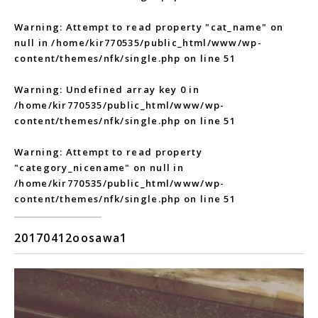
Warning
: Attempt to read property "cat_name" on
null in
/home/kir770535/public_html/www/wp-
content/themes/nfk/single.php
on line
51
Warning
: Undefined array key 0 in
/home/kir770535/public_html/www/wp-
content/themes/nfk/single.php
on line
51
Warning
: Attempt to read property
"category_nicename" on null in
/home/kir770535/public_html/www/wp-
content/themes/nfk/single.php
on line
51
20170412oosawa1