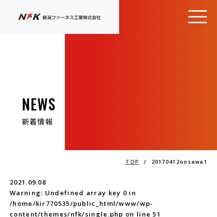
NEWS
新着情報
TOP
/
20170412oosawa1
2021.09.08
Warning
: Undefined array key 0 in
/home/kir770535/public_html/www/wp-
content/themes/nfk/single.php
on line
51