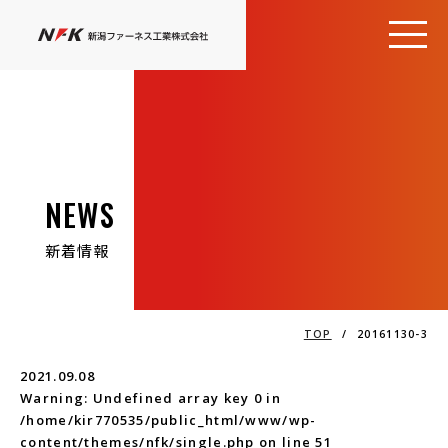
NEWS
新着情報
TOP
/
20161130-3
2021.09.08
Warning
: Undefined array key 0 in
/home/kir770535/public_html/www/wp-
content/themes/nfk/single.php
on line
51