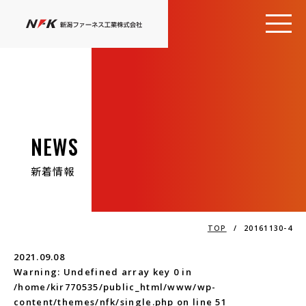
NEWS
新着情報
TOP
/
20161130-4
2021.09.08
Warning
: Undefined array key 0 in
/home/kir770535/public_html/www/wp-
content/themes/nfk/single.php
on line
51