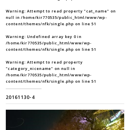
Warning
: Attempt to read property "cat_name" on
null in
/home/kir770535/public_html/www/wp-
content/themes/nfk/single.php
on line
51
Warning
: Undefined array key 0 in
/home/kir770535/public_html/www/wp-
content/themes/nfk/single.php
on line
51
Warning
: Attempt to read property
"category_nicename" on null in
/home/kir770535/public_html/www/wp-
content/themes/nfk/single.php
on line
51
20161130-4