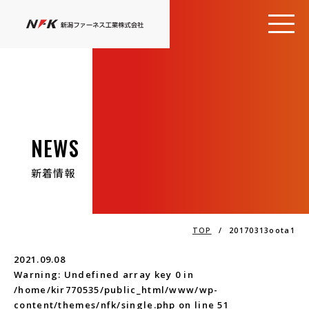
NEWS
新着情報
TOP
/
20170313oota1
2021.09.08
Warning
: Undefined array key 0 in
/home/kir770535/public_html/www/wp-
content/themes/nfk/single.php
on line
51