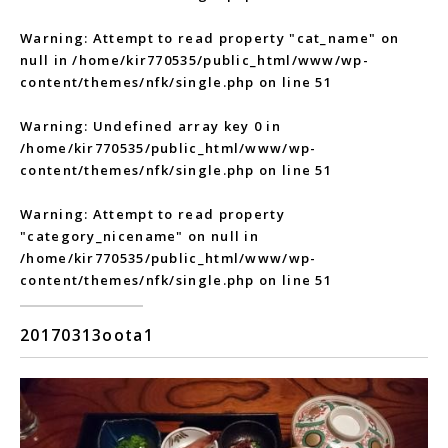
Warning
: Attempt to read property "cat_name" on
null in
/home/kir770535/public_html/www/wp-
content/themes/nfk/single.php
on line
51
Warning
: Undefined array key 0 in
/home/kir770535/public_html/www/wp-
content/themes/nfk/single.php
on line
51
Warning
: Attempt to read property
"category_nicename" on null in
/home/kir770535/public_html/www/wp-
content/themes/nfk/single.php
on line
51
20170313oota1