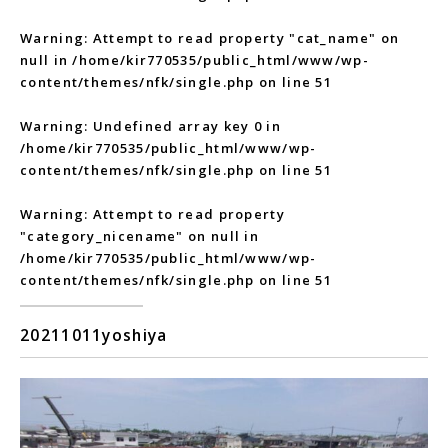
Warning
: Attempt to read property "cat_name" on
null in
/home/kir770535/public_html/www/wp-
content/themes/nfk/single.php
on line
51
Warning
: Undefined array key 0 in
/home/kir770535/public_html/www/wp-
content/themes/nfk/single.php
on line
51
Warning
: Attempt to read property
"category_nicename" on null in
/home/kir770535/public_html/www/wp-
content/themes/nfk/single.php
on line
51
20211011yoshiya