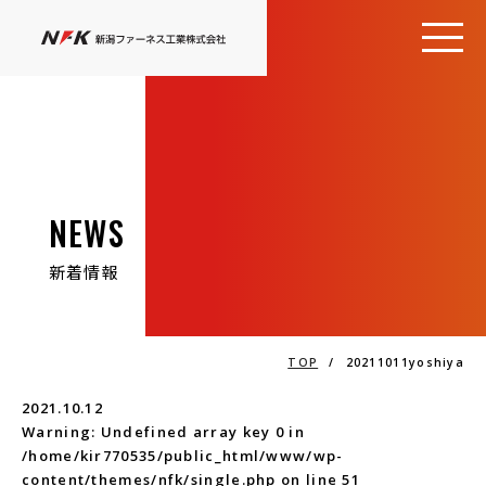
NEWS
新着情報
TOP
/
20211011yoshiya
2021.10.12
Warning
: Undefined array key 0 in
/home/kir770535/public_html/www/wp-
content/themes/nfk/single.php
on line
51