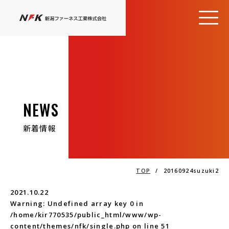
NEWS
新着情報
TOP
/
20160924suzuki2
2021.10.22
Warning
: Undefined array key 0 in
/home/kir770535/public_html/www/wp-
content/themes/nfk/single.php
on line
51