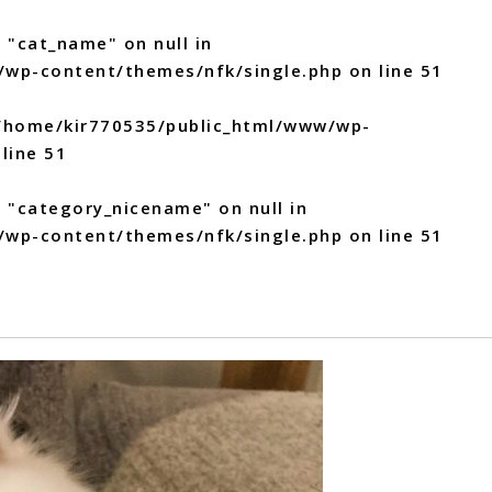
 "cat_name" on null in
/wp-content/themes/nfk/single.php
on line
51
/home/kir770535/public_html/www/wp-
line
51
y "category_nicename" on null in
/wp-content/themes/nfk/single.php
on line
51