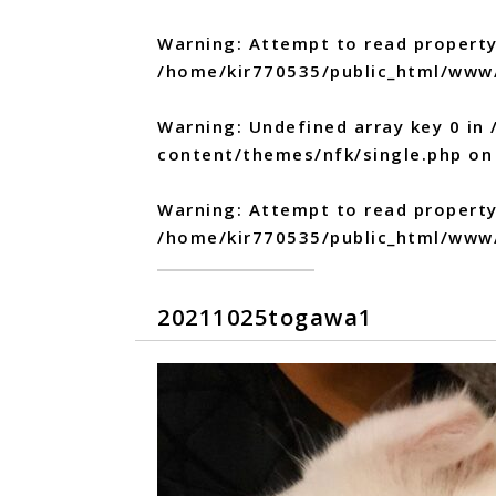
Warning
: Attempt to read property
/home/kir770535/public_html/www
Warning
: Undefined array key 0 in
content/themes/nfk/single.php
on 
Warning
: Attempt to read propert
/home/kir770535/public_html/www
20211025togawa1