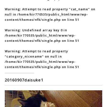
Warning
: Attempt to read property "cat_name" on
null in
/home/kir770535/public_html/www/wp-
content/themes/nfk/single.php
on line
51
Warning
: Undefined array key 0 in
/home/kir770535/public_html/www/wp-
content/themes/nfk/single.php
on line
51
Warning
: Attempt to read property
"category_nicename" on null in
/home/kir770535/public_html/www/wp-
content/themes/nfk/single.php
on line
51
20160907daisuke1