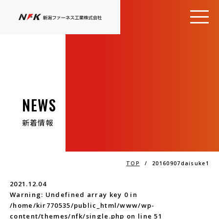
NEWS
新着情報
TOP
/
20160907daisuke1
2021.12.04
Warning
: Undefined array key 0 in
/home/kir770535/public_html/www/wp-
content/themes/nfk/single.php
on line
51