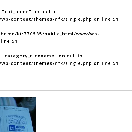
 "cat_name" on null in
/wp-content/themes/nfk/single.php
on line
51
/home/kir770535/public_html/www/wp-
line
51
y "category_nicename" on null in
/wp-content/themes/nfk/single.php
on line
51