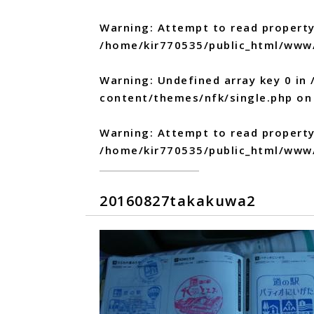
Warning
: Attempt to read property
/home/kir770535/public_html/www
Warning
: Undefined array key 0 in
content/themes/nfk/single.php
on 
Warning
: Attempt to read propert
/home/kir770535/public_html/www
20160827takakuwa2