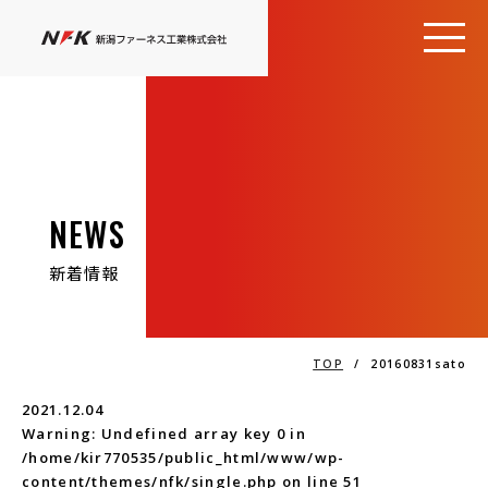
NEWS
新着情報
TOP
/
20160831sato
2021.12.04
Warning
: Undefined array key 0 in
/home/kir770535/public_html/www/wp-
content/themes/nfk/single.php
on line
51