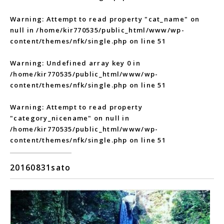
Warning
: Attempt to read property "cat_name" on
null in
/home/kir770535/public_html/www/wp-
content/themes/nfk/single.php
on line
51
Warning
: Undefined array key 0 in
/home/kir770535/public_html/www/wp-
content/themes/nfk/single.php
on line
51
Warning
: Attempt to read property
"category_nicename" on null in
/home/kir770535/public_html/www/wp-
content/themes/nfk/single.php
on line
51
20160831sato