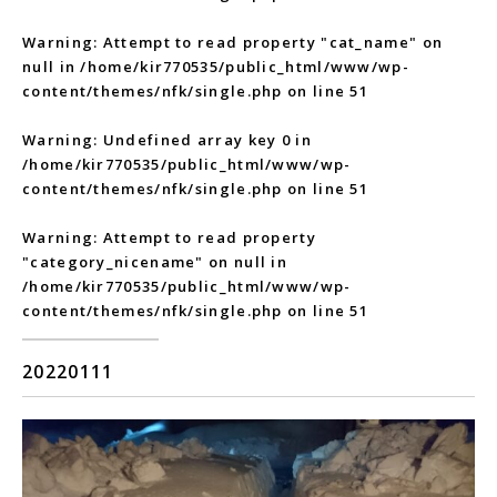
Warning
: Attempt to read property "cat_name" on
null in
/home/kir770535/public_html/www/wp-
content/themes/nfk/single.php
on line
51
Warning
: Undefined array key 0 in
/home/kir770535/public_html/www/wp-
content/themes/nfk/single.php
on line
51
Warning
: Attempt to read property
"category_nicename" on null in
/home/kir770535/public_html/www/wp-
content/themes/nfk/single.php
on line
51
20220111