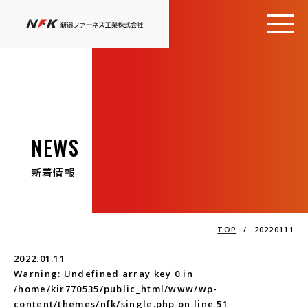
NEWS
新着情報
TOP
/
20220111
2022.01.11
Warning
: Undefined array key 0 in
/home/kir770535/public_html/www/wp-
content/themes/nfk/single.php
on line
51