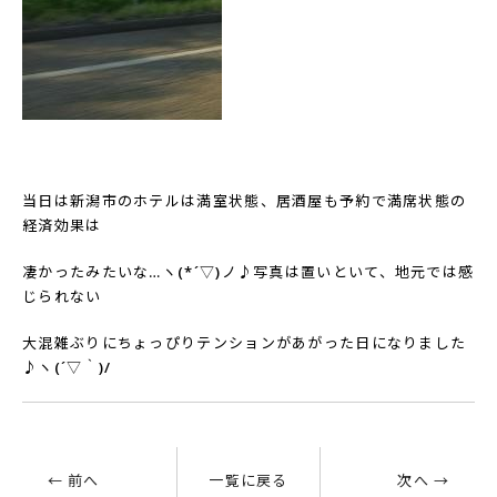
当日は新潟市のホテルは満室状態、居酒屋も予約で満席状態の
経済効果は
凄かったみたいな…ヽ
(*
´▽
)
ノ♪写真は置いといて、地元では感
じられない
大混雑ぶりにちょっぴりテンションがあがった日になりました
♪ヽ
(
´▽｀
)/
← 前へ
一覧に戻る
次へ →