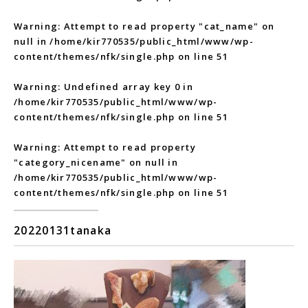
Warning
: Attempt to read property "cat_name" on
null in
/home/kir770535/public_html/www/wp-
content/themes/nfk/single.php
on line
51
Warning
: Undefined array key 0 in
/home/kir770535/public_html/www/wp-
content/themes/nfk/single.php
on line
51
Warning
: Attempt to read property
"category_nicename" on null in
/home/kir770535/public_html/www/wp-
content/themes/nfk/single.php
on line
51
20220131tanaka