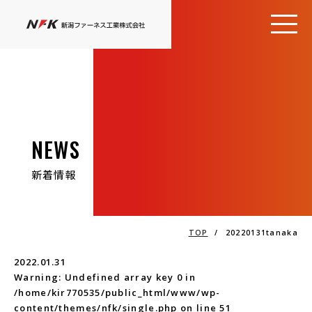
NEWS
新着情報
TOP
/
20220131tanaka
2022.01.31
Warning
: Undefined array key 0 in
/home/kir770535/public_html/www/wp-
content/themes/nfk/single.php
on line
51